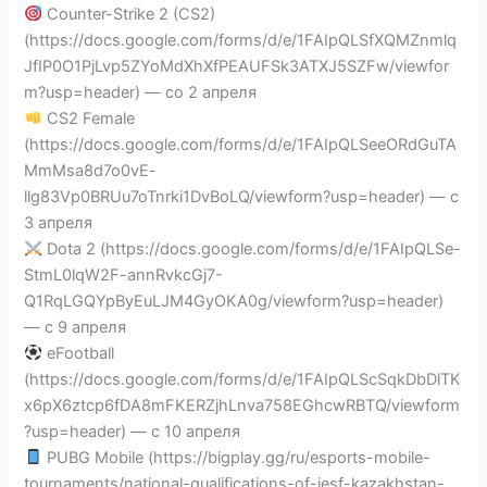
Counter-Strike 2 (CS2)
(https://docs.google.com/forms/d/e/1FAIpQLSfXQMZnmlq
JfIP0O1PjLvp5ZYoMdXhXfPEAUFSk3ATXJ5SZFw/viewfor
m?usp=header) — со 2 апреля
CS2 Female
(https://docs.google.com/forms/d/e/1FAIpQLSeeORdGuTA
MmMsa8d7o0vE-
llg83Vp0BRUu7oTnrki1DvBoLQ/viewform?usp=header) — с
3 апреля
Dota 2 (https://docs.google.com/forms/d/e/1FAIpQLSe-
StmL0lqW2F-annRvkcGj7-
Q1RqLGQYpByEuLJM4GyOKA0g/viewform?usp=header)
— с 9 апреля
eFootball
(https://docs.google.com/forms/d/e/1FAIpQLScSqkDbDlTK
x6pX6ztcp6fDA8mFKERZjhLnva758EGhcwRBTQ/viewform
?usp=header) — с 10 апреля
PUBG Mobile (https://bigplay.gg/ru/esports-mobile-
tournaments/national-qualifications-of-iesf-kazakhstan-