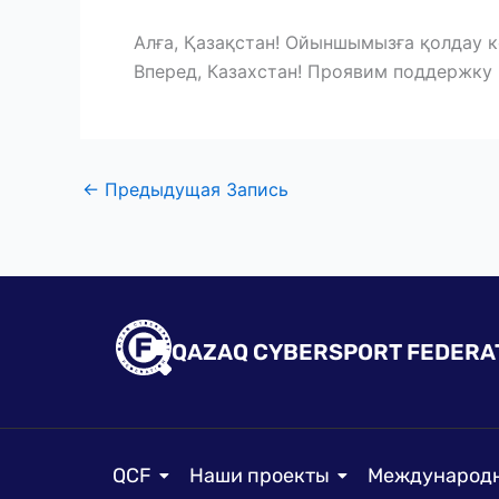
Алға, Қазақстан! Ойыншымызға қолдау к
Вперед, Казахстан! Проявим поддержку
←
Предыдущая Запись
QAZAQ CYBERSPORT FEDERA
QCF
Наши проекты
Международн