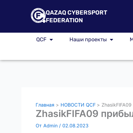
Перейти
к
QAZAQ CYBERSPORT
содержимому
FEDERATION
QCF
Наши проекты
М
Главная
НОВОСТИ QCF
ZhasikFIFA09
ZhasikFIFA09 прибыл
От
Admin
/
02.08.2023