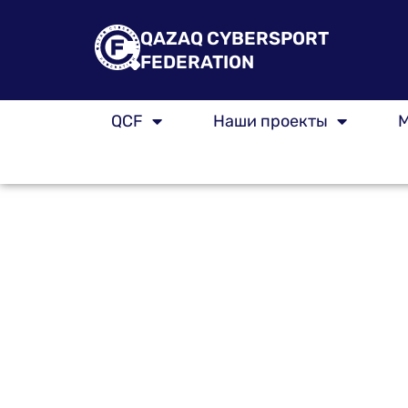
Перейти
к
QAZAQ CYBERSPORT
содержимому
FEDERATION
QCF
Наши проекты
М