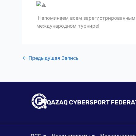
Напоминаем всем зарегистрированным н
международном турнире!
←
Предыдущая Запись
QAZAQ CYBERSPORT FEDERA
QCF
Наши проекты
Международн