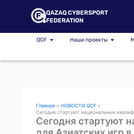
Перейти
к
QAZAQ CYBERSPORT
содержимому
FEDERATION
QCF
Наши проекты
М
Главная
НОВОСТИ QCF
Сегодня стартуют национальные квалифи
Сегодня стартуют н
для Азиатских игр 