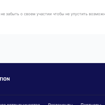
е забыть о своем участии чтобы не упустить возможн
TION
ое сотрудничество
Регламенты
Партнеры