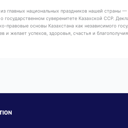
 из главных национальных праздников нашей страны — 
 о государственном суверенитете Казахской ССР. Декл
о-правовые основы Казахстана как независимого госуд
в и желает успехов, здоровья, счастья и благополучия
TION