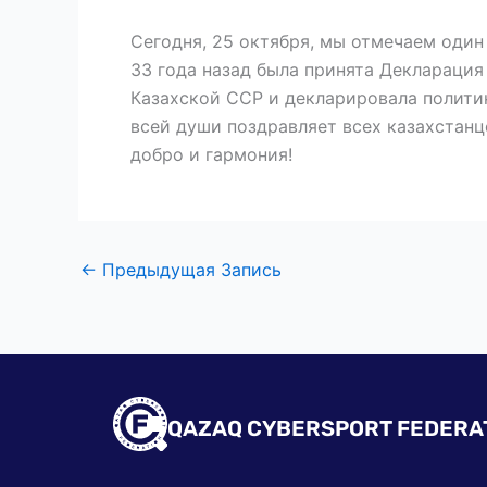
Сегодня, 25 октября, мы отмечаем один
33 года назад была принята Декларация
Казахской ССР и декларировала политик
всей души поздравляет всех казахстанце
добро и гармония!
←
Предыдущая Запись
QAZAQ CYBERSPORT FEDERA