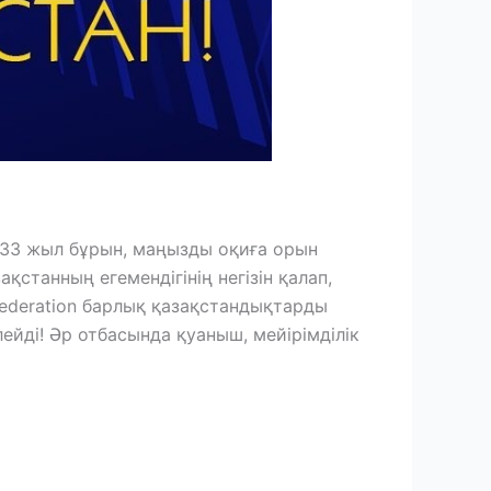
ні, 33 жыл бұрын, маңызды оқиға орын
станның егемендігінің негізін қалап,
 Federation барлық қазақстандықтарды
ейді! Әр отбасында қуаныш, мейірімділік