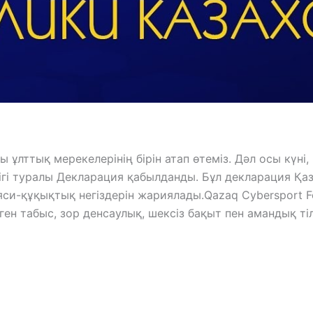
зды ұлттық мерекелерінің бірін атап өтеміз. Дәл осы кү
і туралы Декларация қабылданды. Бұл декларация Қазақ
саяси-құқықтық негіздерін жариялады.Qazaq Cybersport
ен табыс, зор денсаулық, шексіз бақыт пен амандық тіл