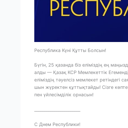
Республика Күні Құтты Болсын!
Бүгін, 25 қазанда біз еліміздің ең маңы
алды — Қазақ КСР Мемлекеттік Егемендіг
еліміздің тәуелсіз мемлекет ретіндегі 
шын жүректен құттықтайды! Сізге көптег
пен үйлесімділік орнасын!
_______________________
С Днем Республики!