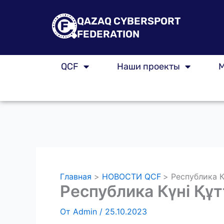
Перейти
к
QAZAQ CYBERSPORT
содержимому
FEDERATION
QCF
Наши проекты
М
Главная
НОВОСТИ QCF
Республика К
Республика Күні Құ
От
Admin
/
25.10.2023