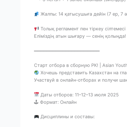
Жалпы: 14 қатысушыға дейін (7 ер, 7 
Толық регламент пен тіркеу сілтемес
Еліміздің атын шығару — сенің қолыңда!
═════════════════════
Старт отбора в сборную РК! | Asian You
Хочешь представить Казахстан на гл
Участвуй в онлайн-отборах и получи шан
Даты отборов: 11–12–13 июля 2025
🕹 Формат: Онлайн
Дисциплины и составы: