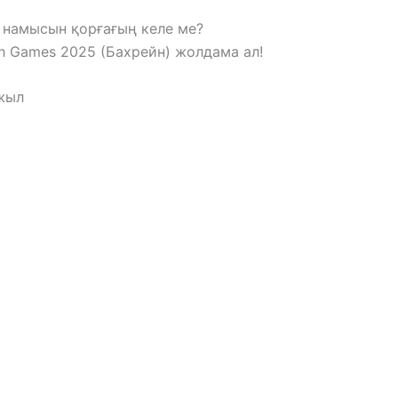
 намысын қорғағың келе ме?
th Games 2025 (Бахрейн) жолдама ал!
 жыл