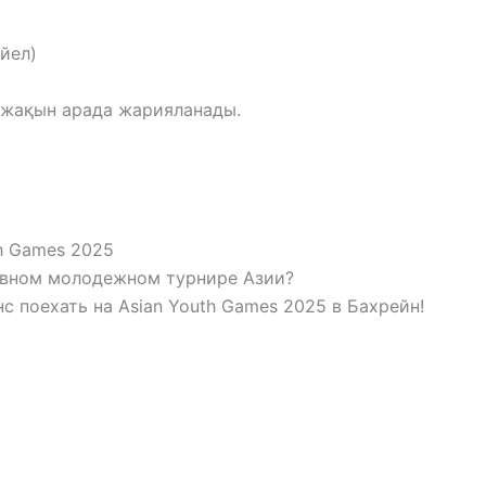
әйел)
і жақын арада жарияланады.
th Games 2025
авном молодежном турнире Азии?
с поехать на Asian Youth Games 2025 в Бахрейн!