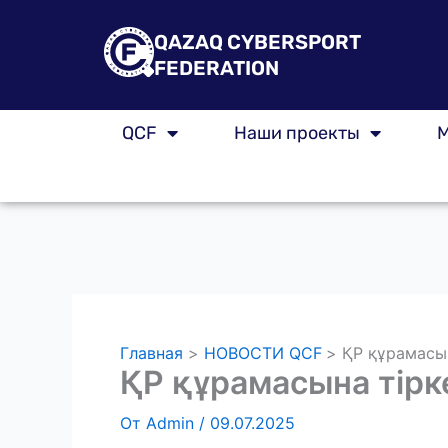
Перейти
к
QAZAQ CYBERSPORT
содержимому
FEDERATION
QCF
Наши проекты
М
Главная
НОВОСТИ QCF
ҚР құрамасын
ҚР құрамасына тірке
От
Admin
/
09.07.2025