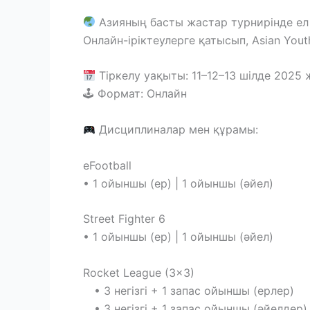
Азияның басты жастар турнирінде ел
Онлайн-іріктеулерге қатысып, Asian You
Тіркелу уақыты: 11–12–13 шілде 2025
🕹 Формат: Онлайн
Дисциплиналар мен құрамы:
eFootball
• 1 ойыншы (ер) | 1 ойыншы (әйел)
Street Fighter 6
• 1 ойыншы (ер) | 1 ойыншы (әйел)
Rocket League (3×3)
• 3 негізгі + 1 запас ойыншы (ерлер)
• 3 негізгі + 1 запас ойыншы (әйелдер)