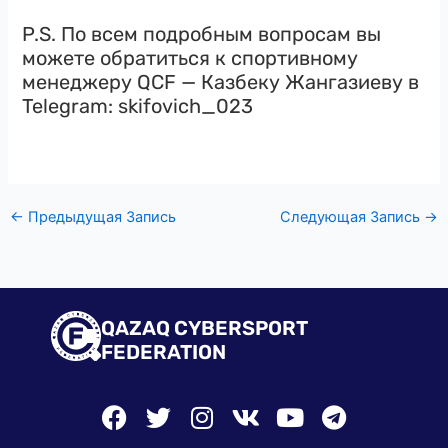
P.S. По всем подробным вопросам вы
можете обратиться к спортивному
менеджеру QCF — Казбеку Жангазиеву в
Telegram: skifovich_023
←
Предыдущая Запись
Следующая Запись
→
QAZAQ CYBERSPORT
FEDERATION
F
T
I
V
Y
T
a
w
n
k
o
e