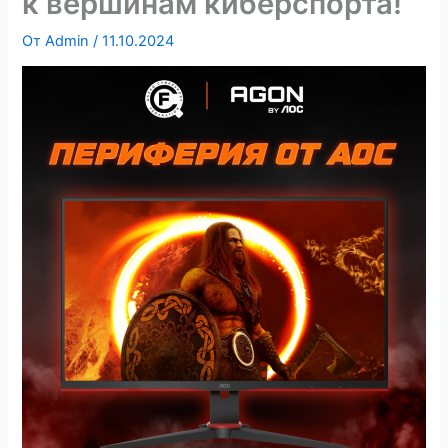
к вершинам киберспорта!
От
Admin
/
11.10.2024