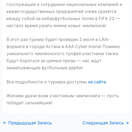
госслужащие и сотрудники национальных компаний и
квазигосударственных предприятий снова сразятся
между собой на киберфутбольных полях в FIFA 23 —
настало время узнать имена новых чемпионов!
В этот раз турнир будет проведен 2 июля в LAN-
формате в городе Астана в AAA Cyber Arena! Помимо
уникального чемпионского трофея участники также
будут бороться за ценные призы — нас ждут
захватывающие футбольные дерби!
Все подробности о турнире доступны
на сайте.
Желаем удачи всем участникам чемпионата — пусть
победит сильнейший!
←
Предыдущая Запись
Следующая Запись
→