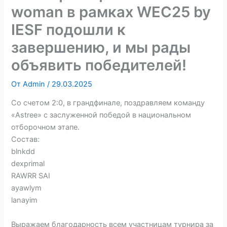
woman в рамках WEC25 by
IESF подошли к
завершению, и мы рады
объявить победителей!
От
Admin
/
29.03.2025
Со счетом 2:0, в грандфинале, поздравляем команду
«Astree» с заслуженной победой в национальном
отборочном этапе.
Состав:
blnkdd
dexprimal
RAWRR SAI
ayawlym
lanayim
Выражаем благодарность всем участницам турнира за