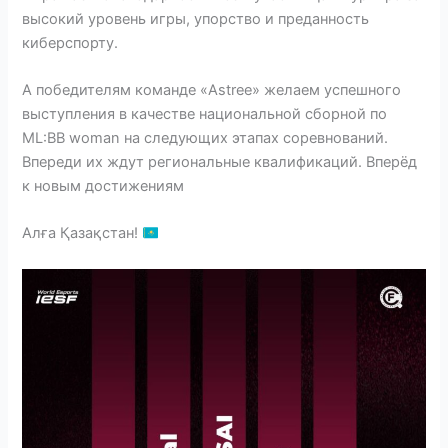
высокий уровень игры, упорство и преданность
киберспорту.
А победителям команде «Astree» желаем успешного
выступления в качестве национальной сборной по
ML:BB woman на следующих этапах соревнований.
Впереди их ждут региональные квалификаций. Вперёд
к новым достижениям
Алға Қазақстан!