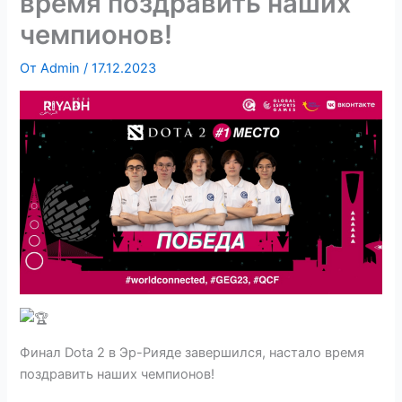
время поздравить наших
чемпионов!
От
Admin
/
17.12.2023
Финал Dota 2 в Эр-Рияде завершился, настало время
поздравить наших чемпионов!