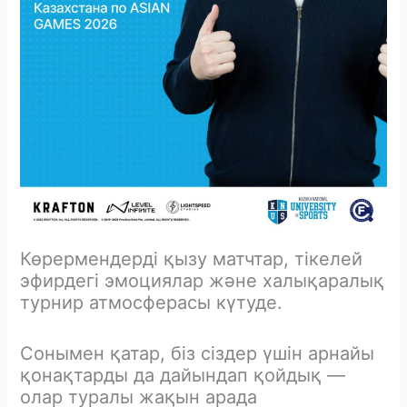
Көрермендерді қызу матчтар, тікелей
эфирдегі эмоциялар және халықаралық
турнир атмосферасы күтуде.
Сонымен қатар, біз сіздер үшін арнайы
қонақтарды да дайындап қойдық —
олар туралы жақын арада