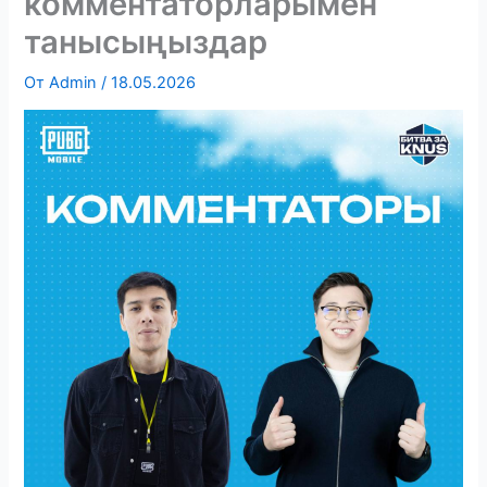
комментаторларымен
танысыңыздар
От
Admin
/
18.05.2026