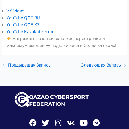
VK Video
YouTube QCF RU
YouTube QCF KZ
YouTube Kazakhtelecom
Напряжённые катки, жёсткие перестрелки и
максимум эмоций — подключайся и болей за своих!
←
Предыдущая Запись
Следующая Запись
→
QAZAQ CYBERSPORT
FEDERATION
F
T
I
V
Y
T
a
w
n
k
o
e