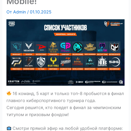
Mobile!
От
Admin
/
01.10.2025
16 команд, 5 карт и только топ-8 пробьются в финал
главного киберспортивного турнира года.
Сегодня решится, кто поедет в финал за чемпионским
титулом и призовым фондом!
Смотри прямой эфир на любой удобной платформе: