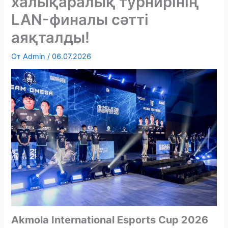
халықаралық турнирінің
LAN-финалы сәтті
аяқталды!
От
Admin
/
06.07.2026
Akmola International Esports Cup 2026