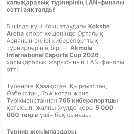
халықаралық турнирінің LAN-финалы
сәтті аяқталды!
5 шілде күні Көкшетаудағы
Kokshe
Arena
спорт кешенінде Орталық
Азияның ең ірі киберспорттық
турнирлерінің бірі —
Akmola
International Esports Cup 2026
халықаралық жарысының LAN-финалы
өтті.
Турнирге Қазақстан, Қырғызстан,
Өзбекстан, Тәжікстан және
Түрікменстаннан
765 киберспортшы
қатысып, жалпы жүлде қоры
5 000
000 теңге
үшін бақ сынады.
Турнир жеңімпаздары: