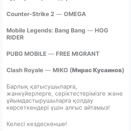
Counter-Strike 2
—
OMEGA
Mobile Legends: Bang Bang
—
HOG
RIDER
PUBG MOBILE
—
FREE MIGRANT
Clash Royale
—
MIKO (
Мирас Кусаинов
)
Барлық қатысушыларға,
жанкүйерлерге, серіктестерімізге және
ұйымдастырушыларға қолдау
көрсеткендері үшін алғыс айтамыз!
Келесі кездескенше!