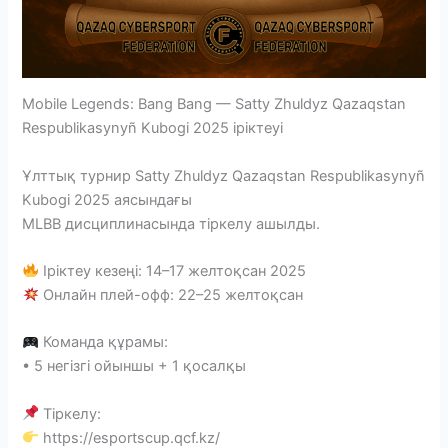
Mobile Legends: Bang Bang — Satty Zhuldyz Qazaqstan
Respublikasynyñ Kubogi 2025 іріктеуі
Ұлттық турнир Satty Zhuldyz Qazaqstan Respublikasynyñ
Kubogi 2025 аясындағы
MLBB дисциплинасында тіркелу ашылды.
Іріктеу кезеңі: 14–17 желтоқсан 2025
Онлайн плей-офф: 22–25 желтоқсан
Команда құрамы:
• 5 негізгі ойыншы + 1 қосалқы
Тіркелу:
https://esportscup.qcf.kz/