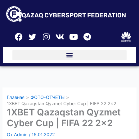
Перейти
к
QAZAQ CYBERSPORT FEDERATION
содержимому
F
T
I
V
Y
T
a
w
n
k
o
e
c
i
s
u
l
e
t
t
t
e
b
t
a
u
g
o
e
g
b
r
o
r
r
e
a
k
a
m
m
Главная
ФОТО-ОТЧЕТЫ
1XBET Qazaqstan Qyzmet Cyber Cup | FIFA 22 2×2
1XBET Qazaqstan Qyzmet
Cyber Cup | FIFA 22 2×2
От
Admin
/
15.01.2022